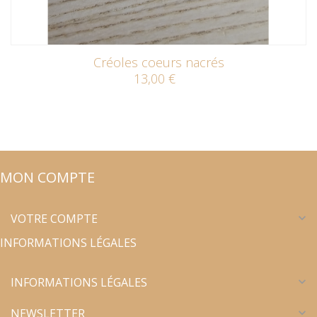
Créoles coeurs nacrés
13,00 €
MON COMPTE
VOTRE COMPTE
expand_more
INFORMATIONS LÉGALES
INFORMATIONS LÉGALES
expand_more
NEWSLETTER
expand_more