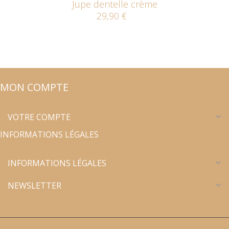
Jupe dentelle crème
29,90 €
MON COMPTE
VOTRE COMPTE
expand_more
INFORMATIONS LÉGALES
INFORMATIONS LÉGALES
expand_more
NEWSLETTER
expand_more